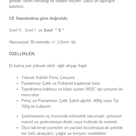
göredir, lütfen herhangi bir talepte seçilen şakül ün ağırlığını
belirtiniz,
CE Standardına göre doğruluk;
Sınıf II , Sınıf I ve
Sınıf ” S “
Hassasiyet 30 metrede +/- 1,5mm ‘dir.
ÖZELLİKLER;
El tutma yeri yüksek etkili eğik ahşap Saplı
Yüksek Kaliteli Pirinç Çerçeve
Paslanmaz Çelik ve Poliamid kaplamalı bant
Topraklama kablosu ve klipsi içeren ‘MSE’ tipi çerçeve ile
mevcuttur
Pirinç ve Paslanmaz Çelik Şakül ağırlık, 400g veya Tip
700g ile kullanılır
Şeritmetrenin uç kısmında milimetrik taksimatlı, pirinçten
mamül ve şeritmetreye direkt veya fırdöndü ile monteli.
Ölçü taksimat yüzeyleri ve yazılari bozulmayacak şekilde
her türlü akaryakıt, yağlar ve kimyevi maddelere